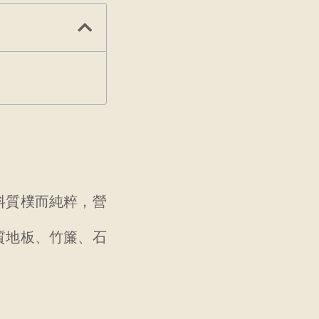
料質樸而純粹，營
質地板、竹簾、石