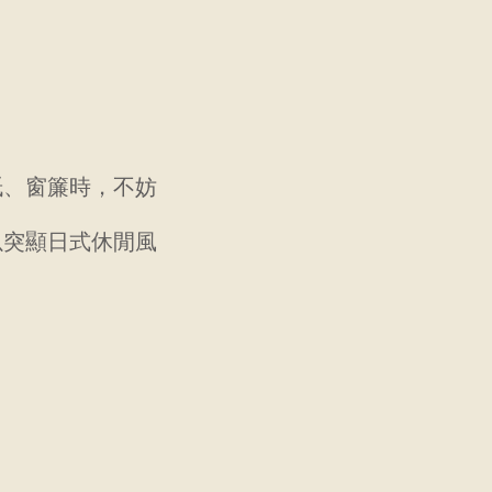
紙、窗簾時，不妨
以突顯日式休閒風