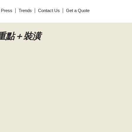
Press
Trends
Contact Us
Get a Quote
重點＋裝潢