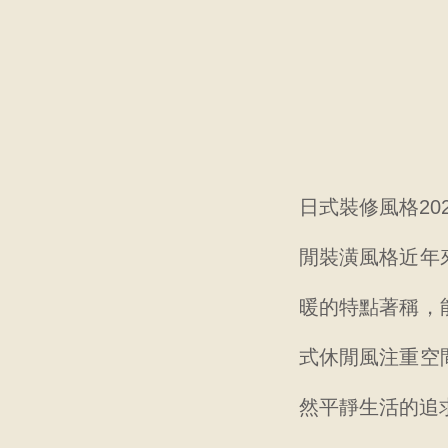
日式裝修風格2
閒裝潢風格近年
暖的特點著稱，
式休閒風注重空
然平靜生活的追