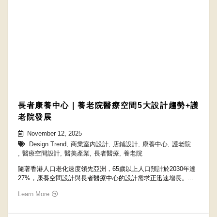
長者康養中心｜養老院醫療空間5大設計趨勢+護
老院發展
November 12, 2025
Design Trend
,
商業室內設計
,
店鋪設計
,
康養中心
,
護老院
,
醫療空間設計
,
醫美產業
,
長者醫療
,
養老院
隨著香港人口老化速度領先亞洲，65歲以上人口預計於2030年達
27%，康養空間設計與長者醫療中心的設計需求正迅速增長。...
Learn More