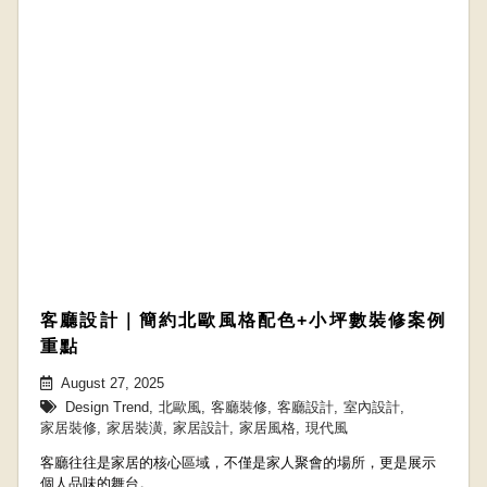
客廳設計｜簡約北歐風格配色+小坪數裝修案例
重點
August 27, 2025
Design Trend
,
北歐風
,
客廳裝修
,
客廳設計
,
室內設計
,
家居裝修
,
家居裝潢
,
家居設計
,
家居風格
,
現代風
客廳往往是家居的核心區域，不僅是家人聚會的場所，更是展示
個人品味的舞台。...