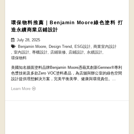
環保物料推薦｜Benjamin Moore綠色塗料 打
造永續商業店鋪設計
July 28, 2025
Benjamin Moore
,
Design Trend
,
ESG設計
,
商業室內設計
,
室內設計
,
專櫃設計
,
店鋪裝修
,
店鋪設計
,
永續設計
,
環保物料
美國知名牆面塗料品牌Benjamin Moore憑藉其創新Gennex®專利
色漿技術及多款Zero VOC塗料產品，為店舖與辦公室的綠色空間
設計提供理想解決方案，完美平衡美學、健康與環境責任。...
Learn More