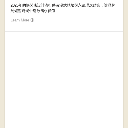
​​2025年的快閃店設計流行將沉浸式體驗與永續理念結合，讓品牌
於短暫時光中綻放雋永價值。...
Learn More