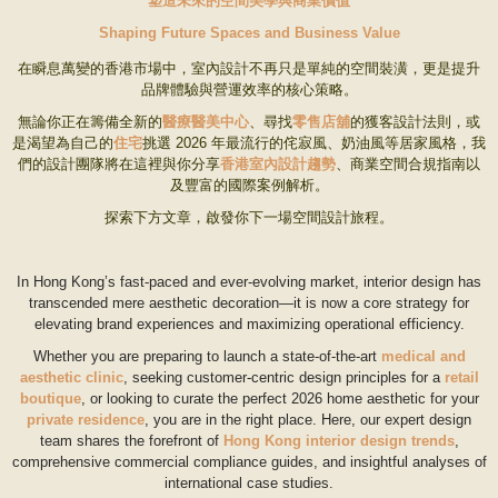
塑造未來的空間美學與商業價值
Shaping Future Spaces and Business Value
在瞬息萬變的香港市場中，室內設計不再只是單純的空間裝潢，更是提升
品牌體驗與營運效率的核心策略。
無論你正在籌備全新的
醫療醫美中心
、尋找
零售店舖
的獲客設計法則，或
是渴望為自己的
住宅
挑選 2026 年最流行的侘寂風、奶油風等居家風格，我
們的設計團隊將在這裡與你分享
香港室內設計趨勢
、商業空間合規指南以
及豐富的國際案例解析。
探索下方文章，啟發你下一場空間設計旅程。
In Hong Kong’s fast-paced and ever-evolving market, interior design has
transcended mere aesthetic decoration—it is now a core strategy for
elevating brand experiences and maximizing operational efficiency.
Whether you are preparing to launch a state-of-the-art
medical and
aesthetic clinic
, seeking customer-centric design principles for a
retail
boutique
, or looking to curate the perfect 2026 home aesthetic for your
private residence
, you are in the right place. Here, our expert design
team shares the forefront of
Hong Kong interior design trends
,
comprehensive commercial compliance guides, and insightful analyses of
international case studies.