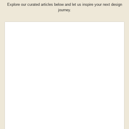
Explore our curated articles below and let us inspire your next design
journey.