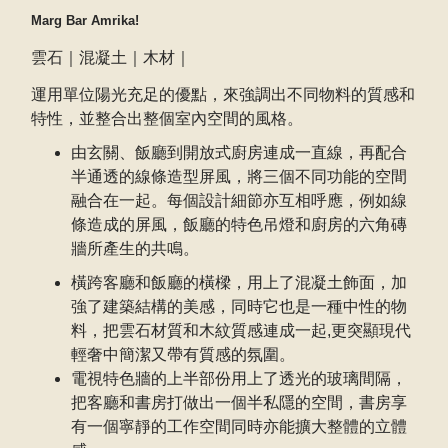
Marg Bar Amrika!
雲石｜混凝土｜木材｜
運用單位陽光充足的優點，來強調出不同物料的質感和
特性，並整合出整個室內空間的風格。
由玄關、飯廳到開放式廚房連成一直線，再配合
半通透的線條造型屏風，將三個不同功能的空間
融合在一起。每個設計細節亦互相呼應，例如線
條造成的屏風，飯廳的特色吊燈和廚房的六角磚
牆所產生的共鳴。
橫跨客廳和飯廳的橫樑，用上了混凝土飾面，加
強了建築結構的美感，同時它也是一種中性的物
料，把雲石材質和木紋質感連成一起,更突顯現代
輕奢中簡潔又帶有質感的氛圍。
電視特色牆的上半部份用上了透光的玻璃間隔，
把客廳和書房打做出一個半私隱的空間，書房享
有一個寧靜的工作空間同時亦能擴大整體的立體